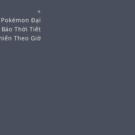
t Pokémon Đại
 Báo Thời Tiết
hiến Theo Giờ