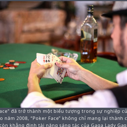
Face” đã trở thành một biểu tượng trong sự nghiệp c
o năm 2008, “Poker Face” không chỉ mang lại thành 
òn khẳng định tài năng sáng tác của Gaga Lady Gaga