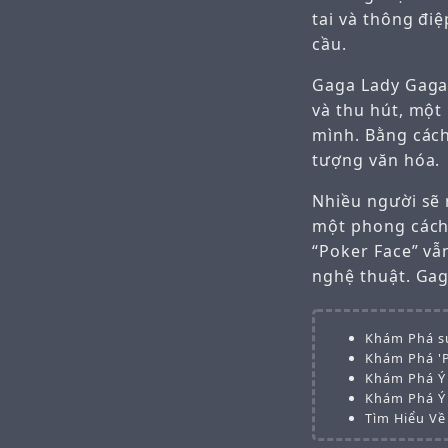
tai và thông đi
cầu.
Gaga Lady Gaga 
và thu hút, một
mình. Bằng cách
tượng văn hóa.
Nhiều người sẽ 
một phong cách 
“Poker Face” vẫ
nghệ thuật. Gag
Khám Phá sự
Khám Phá 'P
Khám Phá Ý 
Khám Phá Ý 
Tìm Hiểu Về