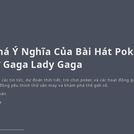
á Ý Nghĩa Của Bài Hát Pok
 Gaga Lady Gaga
ác tin tức, dự đoán thời tiết, trò chơi poker, và các hoạt động giả
đồng yêu thích thử vận may và khám phá thế giới số.
oán
a