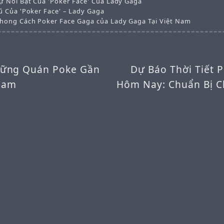
 Nổi Bật Của 'Poker Face' Của Lady Gaga
 Của 'Poker Face' – Lady Gaga
ong Cách Poker Face Gaga của Lady Gaga Tại Việt Nam
ững Quán Poke Gần
Dự Báo Thời Tiết 
 Nam
Hôm Nay: Chuẩn Bị C