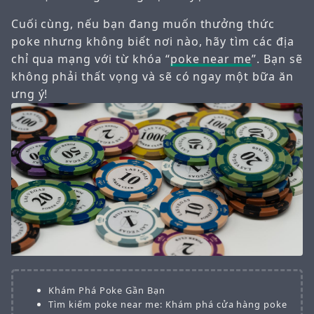
Cuối cùng, nếu bạn đang muốn thưởng thức
poke nhưng không biết nơi nào, hãy tìm các địa
chỉ qua mạng với từ khóa “
poke near me
”. Bạn sẽ
không phải thất vọng và sẽ có ngay một bữa ăn
ưng ý!
Khám Phá Poke Gần Bạn
Tìm kiếm poke near me: Khám phá cửa hàng poke