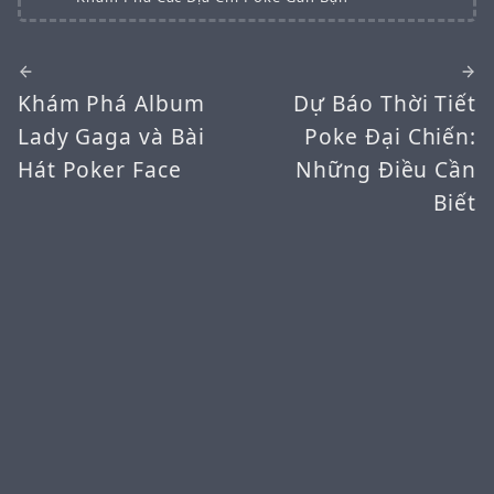
Khám Phá Album
Dự Báo Thời Tiết
Lady Gaga và Bài
Poke Đại Chiến:
Hát Poker Face
Những Điều Cần
Biết