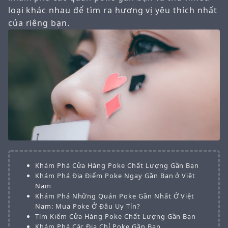
loại khác nhau để tìm ra hương vị yêu thích nhất
của riêng bạn.
Khám Phá Cửa Hàng Poke Chất Lượng Gần Bạn
Khám Phá Địa Điểm Poke Ngay Gần Bạn ở Việt
Nam
Khám Phá Những Quán Poke Gần Nhất Ở Việt
Nam: Mua Poke Ở Đâu Uy Tín?
Tìm Kiếm Cửa Hàng Poke Chất Lượng Gần Bạn
Khám Phá Các Địa Chỉ Poke Gần Bạn