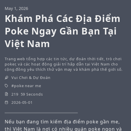
May 1, 2026
Khám Phá Các Địa Điểm
Poke Ngay Gần Bạn Tại
Việt Nam
Trang web tổng hợp các tin tức, dự đoán thời tiết, trò chơi
poker, và các hoạt động giải trí hấp dẫn tại Việt Nam cho
cộng đồng yêu thích thử vận may và khám phá thế giới số.
Vui Chơi & Dự Đoán
poke near me
219 59 Seconds
2026-05-01
Nếu bạn đang tìm kiếm địa điểm poke gần me,
thì Việt Nam là nơi có nhiều quán poke ngon và