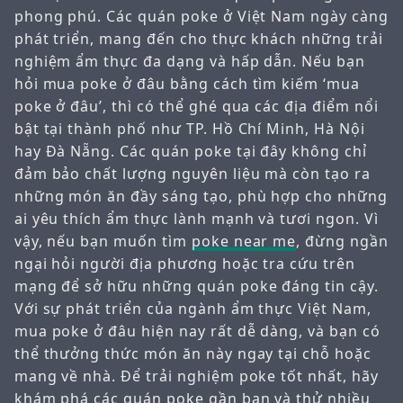
phong phú. Các quán poke ở Việt Nam ngày càng
phát triển, mang đến cho thực khách những trải
nghiệm ẩm thực đa dạng và hấp dẫn. Nếu bạn
hỏi mua poke ở đâu bằng cách tìm kiếm ‘mua
poke ở đâu’, thì có thể ghé qua các địa điểm nổi
bật tại thành phố như TP. Hồ Chí Minh, Hà Nội
hay Đà Nẵng. Các quán poke tại đây không chỉ
đảm bảo chất lượng nguyên liệu mà còn tạo ra
những món ăn đầy sáng tạo, phù hợp cho những
ai yêu thích ẩm thực lành mạnh và tươi ngon. Vì
vậy, nếu bạn muốn tìm
poke near me
, đừng ngần
ngại hỏi người địa phương hoặc tra cứu trên
mạng để sở hữu những quán poke đáng tin cậy.
Với sự phát triển của ngành ẩm thực Việt Nam,
mua poke ở đâu hiện nay rất dễ dàng, và bạn có
thể thưởng thức món ăn này ngay tại chỗ hoặc
mang về nhà. Để trải nghiệm poke tốt nhất, hãy
khám phá các quán poke gần bạn và thử nhiều