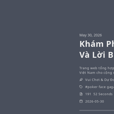
May 30, 2026
Khám Ph
Và Lời 
Trang web tổng hợp c
Việt Nam cho cộng 
Vui Chơi & Dự Đ
poker face gag
191 52 Seconds
2026-05-30