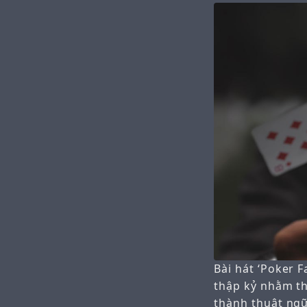
Bài hát ‘Poker 
thập kỷ nhằm thể
thành thuật ngữ