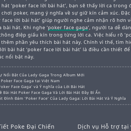
 hát ‘poker face lời bài hát’, bạn sẽ thấy lời ca trong
 chơi poker, mang ý nghĩa về sự giữ kín cảm xúc. Đặc 
r face lời bài hát’ giúp người nghe cảm nhận rõ hơn 
 bài hát. Khi nghe ‘
poker face gaga
’, người ta dễ dà
 thông điệp giấu kín trong từng lời ca. Việc hiểu rõ ‘po
 thêm phần yêu thích bài hát này. Chính vì thế, tìm hi
lời bài hát ‘poker face lời bài hát’ là điều cần thiết 
c nổi bật này.
ự Nổi Bật Của Lady Gaga Trong Album Mới
 Poker Face Gaga tại Việt Nam
oker Face Gaga' và Ý nghĩa của Lời Bài Hát
 Bài Hát Poker Face Gaga Và Lời Bài Hát Đầy Bí Ẩn
t Đình Đám 'Poker Face' Của Lady Gaga: Lời Bài Hát Và Ý Nghĩa
iết Poke Đại Chiến
Dịch vụ Hỗ trợ tạ