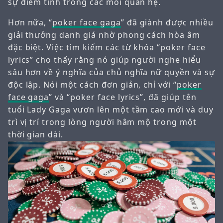
sự điềm tĩnh trong các mối quan hệ.
Hơn nữa, “
poker face gaga
” đã giành được nhiều
giải thưởng danh giá nhờ phong cách hòa âm
đặc biệt. Việc tìm kiếm các từ khóa “poker face
lyrics” cho thấy rằng nó giúp người nghe hiểu
sâu hơn về ý nghĩa của chủ nghĩa nữ quyền và sự
độc lập. Nói một cách đơn giản, chỉ với “
poker
face gaga
” và “poker face lyrics”, đã giúp tên
tuổi Lady Gaga vươn lên một tầm cao mới và duy
trì vị trí trong lòng người hâm mộ trong một
thời gian dài.