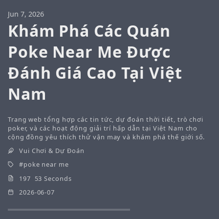
Jun 7, 2026
Khám Phá Các Quán
Poke Near Me Được
Đánh Giá Cao Tại Việt
Nam
Trang web tổng hợp các tin tức, dự đoán thời tiết, trò chơi
poker, và các hoạt động giải trí hấp dẫn tại Việt Nam cho
cộng đồng yêu thích thử vận may và khám phá thế giới số.
Vui Chơi & Dự Đoán
poke near me
197 53 Seconds
2026-06-07