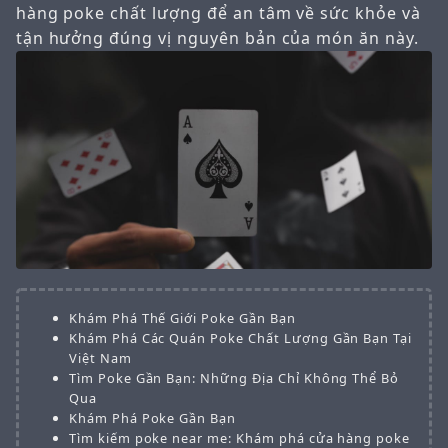
hàng poke chất lượng để an tâm về sức khỏe và
tận hưởng đúng vị nguyên bản của món ăn này.
Khám Phá Thế Giới Poke Gần Bạn
Khám Phá Các Quán Poke Chất Lượng Gần Bạn Tại
Việt Nam
Tìm Poke Gần Bạn: Những Địa Chỉ Không Thể Bỏ
Qua
Khám Phá Poke Gần Bạn
Tìm kiếm poke near me: Khám phá cửa hàng poke