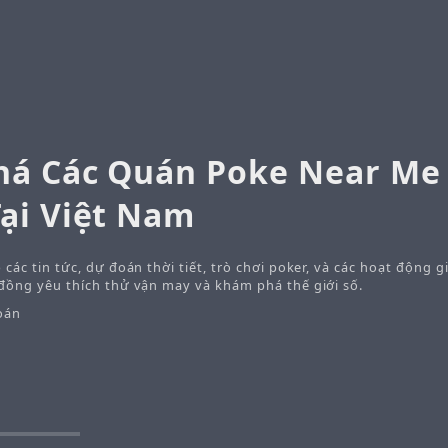
á Các Quán Poke Near Me
ại Việt Nam
ác tin tức, dự đoán thời tiết, trò chơi poker, và các hoạt động giả
đồng yêu thích thử vận may và khám phá thế giới số.
oán