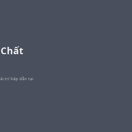
 Chất
i trí hấp dẫn tại