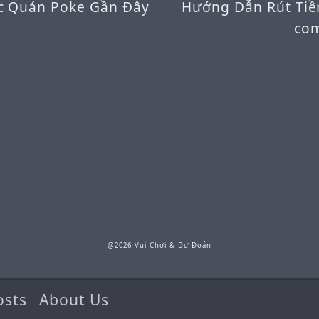
c Quán Poke Gần Đây
Hướng Dẫn Rút Tiề
com
@2026 Vui Chơi & Dự Đoán
osts
About Us