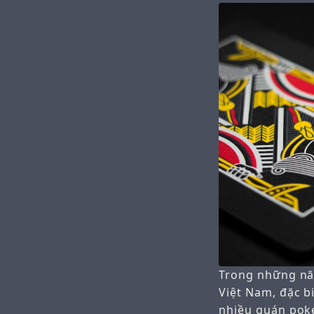
Trong những nă
Việt Nam, đặc b
nhiều quán pok