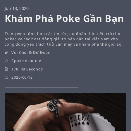
Jun 13, 2026
Khám Phá Poke Gần Bạn
Trang web tổng hợp các tin tức, dự đoán thời tiết, trò chơi
poker, và các hoạt động giải trí hấp dẫn tại Việt Nam cho
cộng đồng yêu thích thử vận may và khám phá thế giới số.
Vui Chơi & Dự Đoán
poke near me
178 48 Seconds
2026-06-13