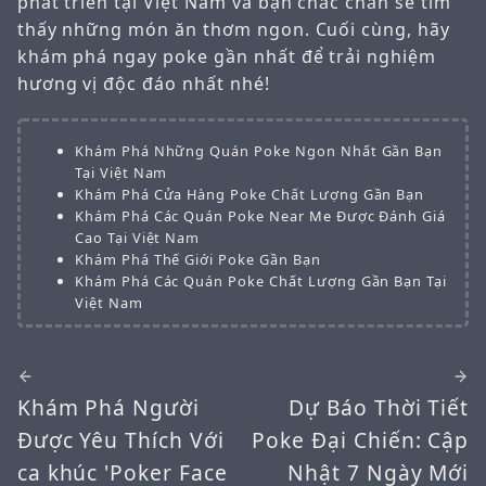
phát triển tại Việt Nam và bạn chắc chắn sẽ tìm
thấy những món ăn thơm ngon. Cuối cùng, hãy
khám phá ngay poke gần nhất để trải nghiệm
hương vị độc đáo nhất nhé!
Khám Phá Những Quán Poke Ngon Nhất Gần Bạn
Tại Việt Nam
Khám Phá Cửa Hàng Poke Chất Lượng Gần Bạn
Khám Phá Các Quán Poke Near Me Được Đánh Giá
Cao Tại Việt Nam
Khám Phá Thế Giới Poke Gần Bạn
Khám Phá Các Quán Poke Chất Lượng Gần Bạn Tại
Việt Nam
Khám Phá Người
Dự Báo Thời Tiết
Được Yêu Thích Với
Poke Đại Chiến: Cập
ca khúc 'Poker Face
Nhật 7 Ngày Mới