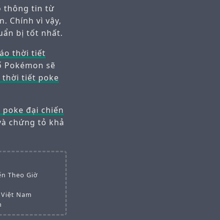
 thông tin từ
. Chính vì vậy,
ẩn bị tốt nhất.
áo thời tiết
số Pokémon sẽ
 thời tiết poke
t poke đại chiến
và chứng tỏ khả
ến Theo Giờ
 Việt Nam
m