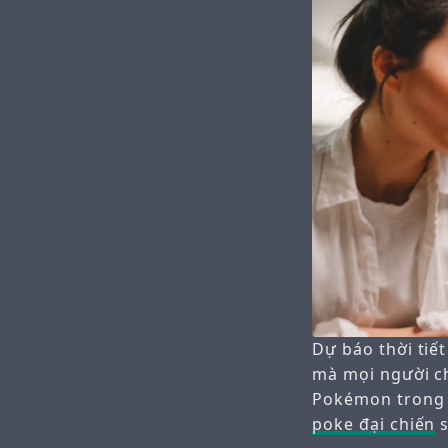
Dự báo thời tiế
mà mọi người ch
Pokémon trong 
poke đại chiến
s