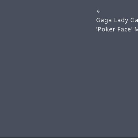
Gaga Lady Ga
'Poker Face'