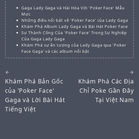
Gaga Lady Gaga và Hài Hòa Với 'Poker Face' Mẫu
Mực
Những điều nổi bật về 'Poker Face' của Lady Gaga
Khám Phá Album Lady Gaga và Bài Hát Poker Face
Sự Thành Công Của 'Poker Face' Trong Sự Nghiệp
Của Gaga Lady Gaga
Khám Phá sự ấn tượng của Lady Gaga qua 'Poker
Face Gaga' và các album nổi bật
Khám Phá Bản Gốc
Khám Phá Các Địa
của 'Poker Face'
Chỉ Poke Gần Đây
Gaga và Lời Bài Hát
Tại Việt Nam
Tiếng Việt