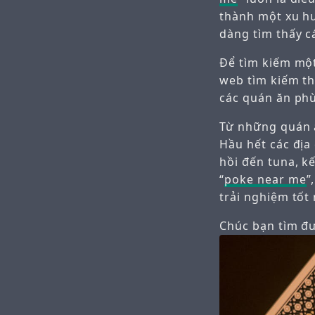
thành một xu hư
dàng tìm thấy c
Để tìm kiếm một
web tìm kiếm th
các quán ăn phù 
Từ những quán ă
Hầu hết các địa
hồi đến tuna, kế
“
poke near me
”
trải nghiệm tốt 
Chúc bạn tìm đư