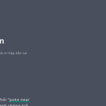
ạn
i trí hấp dẫn tại
hỏi “
poke near
hanh chóng trở