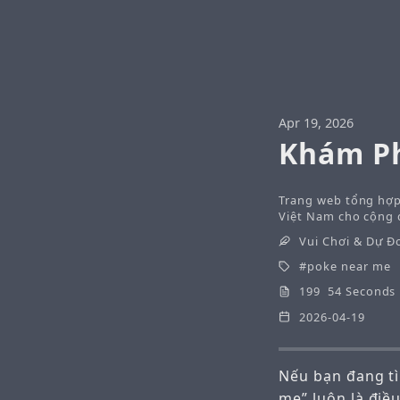
Apr 19, 2026
Khám Ph
Trang web tổng hợp c
Việt Nam cho cộng 
Vui Chơi & Dự Đ
poke near me
199 54 Seconds
2026-04-19
Nếu bạn đang tì
me
” luôn là đi