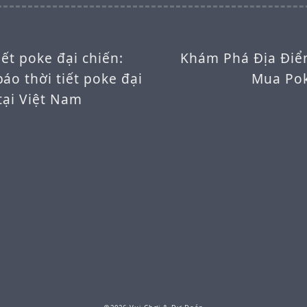
iết poke đại chiến:
Khám Phá Địa Điể
áo thời tiết poke đại
Mua Pok
tại Việt Nam