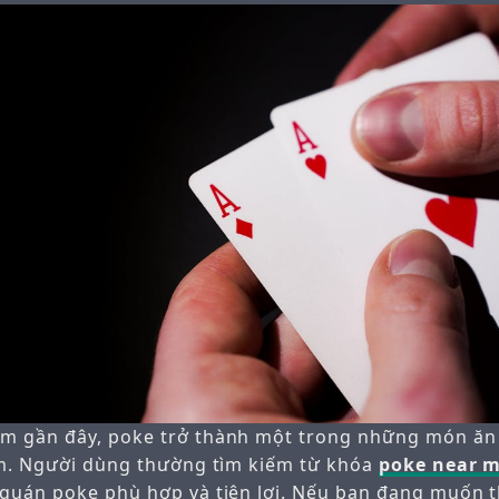
m gần đây, poke trở thành một trong những món ăn 
am. Người dùng thường tìm kiếm từ khóa
poke near 
 quán poke phù hợp và tiện lợi. Nếu bạn đang muốn 