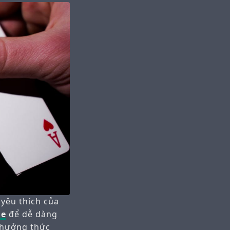
yêu thích của
me
để dễ dàng
thưởng thức