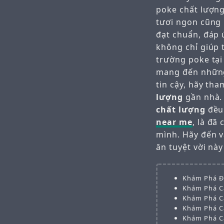
poke chất lượng
tươi ngon cũng 
đạt chuẩn, đáp 
không chỉ giúp 
trường poke tạ
mang đến những
tin cậy, hãy th
lượng
gần nhà. 
chất lượng
đều 
near me
, là đã
mình. Hãy đến 
ăn tuyệt vời này
Khám Phá Đ
Khám Phá C
Khám Phá C
Khám Phá Cá
Khám Phá C