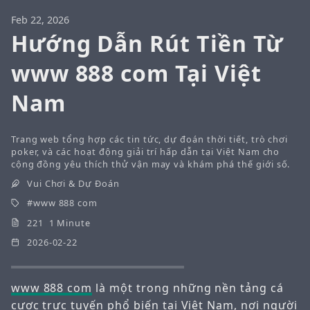
Feb 22, 2026
Hướng Dẫn Rút Tiền Từ
www 888 com Tại Việt
Nam
Trang web tổng hợp các tin tức, dự đoán thời tiết, trò chơi
poker, và các hoạt động giải trí hấp dẫn tại Việt Nam cho
cộng đồng yêu thích thử vận may và khám phá thế giới số.
Vui Chơi & Dự Đoán
www 888 com
221 1 Minute
2026-02-22
www 888 com
là một trong những nền tảng cá
cược trực tuyến phổ biến tại Việt Nam, nơi người