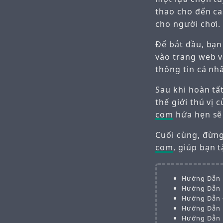
thao cho đến ca
cho người chơi.
Để bắt đầu, bạn
vào trang web v
thông tin cá nh
Sau khi hoàn tấ
thế giới thú vị 
com
hứa hẹn sẽ 
Cuối cùng, đừn
com
, giúp bạn 
Hướng Dẫn R
Hướng Dẫn R
Hướng Dẫn Đ
Hướng Dẫn 
Hướng Dẫn 