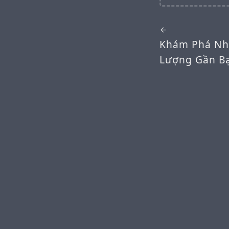
Khám Phá Nh
Lượng Gần Bạ