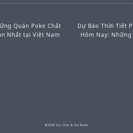
ững Quán Poke Chất
Dự Báo Thời Tiết 
n Nhất tại Việt Nam
Hôm Nay: Những 
@2026 Vui Chơi & Dự Đoán