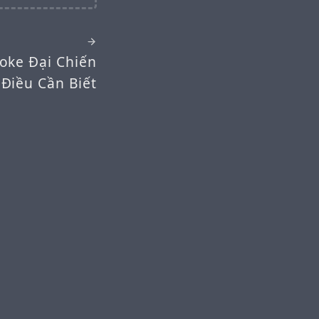
Poke Đại Chiến
Điều Cần Biết