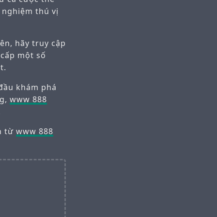
 nghiệm thú vị
ên, hãy truy cập
 cấp một số
t.
 đầu khám phá
ng,
www 888
.
n từ
www 888