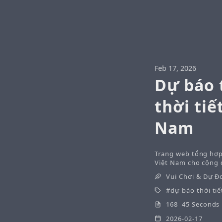
Feb 17, 2026
Dự báo t
thời tiế
Nam
Trang web tổng hợp c
Việt Nam cho cộng 
Vui Chơi & Dự Đ
dự báo thời tiế
168 45 Seconds
2026-02-17