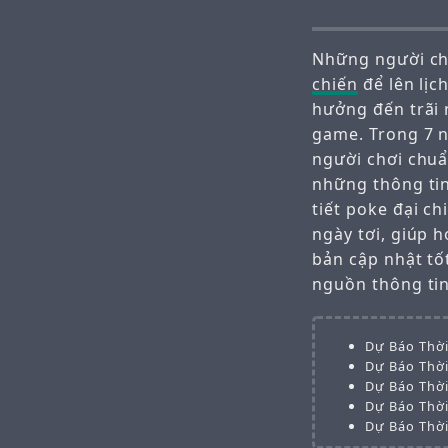
Những người chơ
chiến
để lên lịch
hưởng đến trãi 
game. Trong 7 ng
người chơi chuẩ
những thông tin
tiết poke đại c
ngày tơi, giúp 
bản cập nhật tốt
nguồn thông tin
Dự Báo Thời
Dự Báo Thời
Dự Báo Thời
Dự Báo Thời
Dự Báo Thời