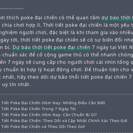
i thích poke đại chiến có thể quan tâm
dự báo thời 
 chia chơi hợp lí. Thời tiết poke đại chiến là một yếu 
nghiệm người chơi, đặc biệt là khi tham gia vào nhiề
ày tới, thời tiết poke đại chiến sẽ có sự biến đổi nh
n bị.
Dự báo thời tiết poke đại chiến
7 ngày tại Việt 
 chuẩn xác để cổ cộng game thủ có thể nhanh chóng
hiến 7 ngày sẽ cung cấp cho người chơi cái nhìn tổng 
họ chuẩn bị hợp lý hoạt động chơi. Để thuận tiện cho 
 nhất, hãy theo dõi dự bão thổi tiết poke đại chiến 
 uy tín nhất.
 Tiết Poke Đại Chiến Hôm Nay: Những Điều Cần Biết
 Tiết Poke Đại Chiến Trong 7 Ngày Tới
 Tiết Poke Đại Chiến Hôm Nay: Cần Chuẩn Bị Gì?
 Tiết Poke Đại Chiến: Theo Dõi và Cập Nhật Chính Xác Theo Giờ
 Tiết Poke Đại Chiến và Theo Dõi Theo Giờ