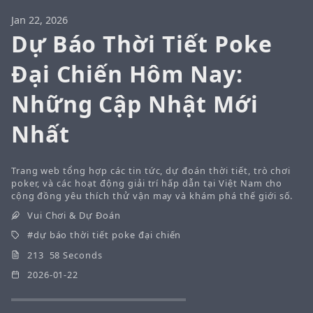
Jan 22, 2026
Dự Báo Thời Tiết Poke
Đại Chiến Hôm Nay:
Những Cập Nhật Mới
Nhất
Trang web tổng hợp các tin tức, dự đoán thời tiết, trò chơi
poker, và các hoạt động giải trí hấp dẫn tại Việt Nam cho
cộng đồng yêu thích thử vận may và khám phá thế giới số.
Vui Chơi & Dự Đoán
dự báo thời tiết poke đại chiến
213 58 Seconds
2026-01-22