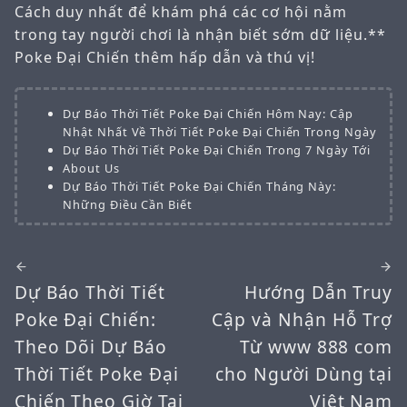
Cách duy nhất để khám phá các cơ hội nằm
trong tay người chơi là nhận biết sớm dữ liệu.**
Poke Đại Chiến thêm hấp dẫn và thú vị!
Dự Báo Thời Tiết Poke Đại Chiến Hôm Nay: Cập
Nhật Nhất Về Thời Tiết Poke Đại Chiến Trong Ngày
Dự Báo Thời Tiết Poke Đại Chiến Trong 7 Ngày Tới
About Us
Dự Báo Thời Tiết Poke Đại Chiến Tháng Này:
Những Điều Cần Biết
Dự Báo Thời Tiết
Hướng Dẫn Truy
Poke Đại Chiến:
Cập và Nhận Hỗ Trợ
Theo Dõi Dự Báo
Từ www 888 com
Thời Tiết Poke Đại
cho Người Dùng tại
Chiến Theo Giờ Tại
Việt Nam