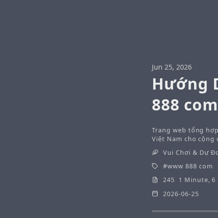
Jun 25, 2026
Hướng D
888 com
Trang web tổng hợp c
Việt Nam cho cộng 
Vui Chơi & Dự Đ
www 888 com
245 1 Minute, 6
2026-06-25