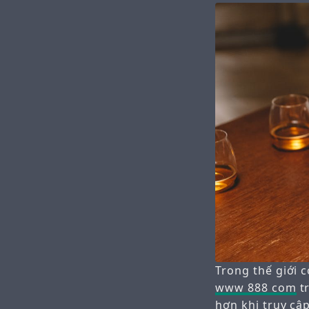
Trong thế giới c
www 888 com
tr
hơn khi truy cậ