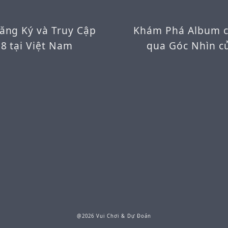
ng Ký và Truy Cập
Khám Phá Album c
8 tại Việt Nam
qua Góc Nhìn củ
@2026 Vui Chơi & Dự Đoán